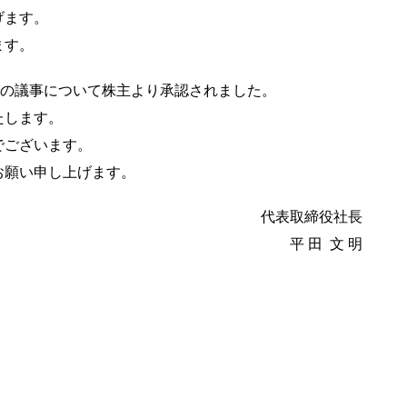
げます。
ます。
の議事について
株主より承認されました。
たします。
でございます。
お願い申し上げます。
代表取締役社長
平 田
文 明