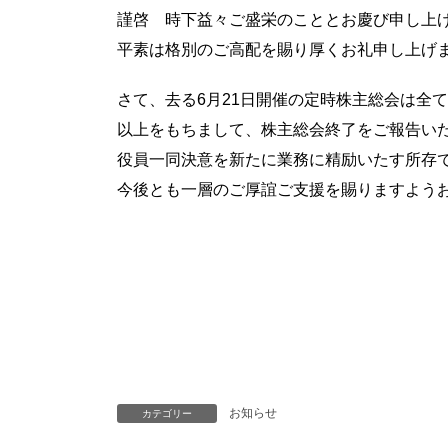
謹啓 時下益々ご盛栄のこととお慶び申し上
平素は格別のご高配を賜り厚くお礼申し上げ
さて、去る
6
月
21
日開催の定時株主総会は全て
以上をもちまして、株主総会終了をご報告い
役員一同決意を新たに業務に精励いたす所存
今後とも一層のご厚誼ご支援を賜りますよう
お知らせ
カテゴリー