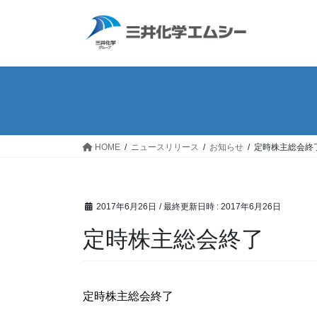
コ
ナ
ン
ビ
テ
ゲ
ン
ー
ツ
シ
へ
ョ
ス
ン
キ
に
ッ
移
HOME
ニュースリリース
お知らせ
定時株主総会終
プ
動
2017年6月26日
/ 最終更新日時 :
2017年6月26日
定時株主総会終了
定時株主総会終了