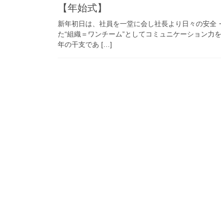
【年始式】
新年初日は、社員を一堂に会し社長より日々の安全
た“組織＝ワンチーム”としてコミュニケーション力
年の干支であ […]