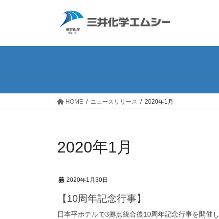
コ
ナ
ン
ビ
テ
ゲ
ン
ー
ツ
シ
へ
ョ
ス
ン
キ
に
ッ
移
HOME
ニュースリリース
2020年1月
プ
動
2020年1月
2020年1月30日
【10周年記念行事】
日本平ホテルで3拠点統合後10周年記念行事を開催