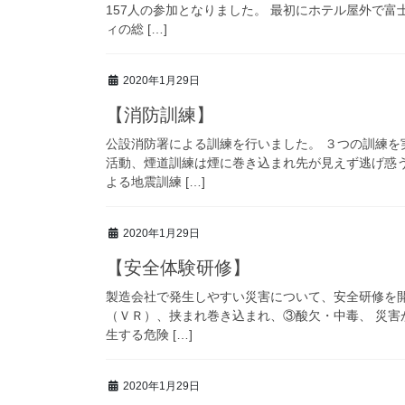
157人の参加となりました。 最初にホテル屋外で
ィの総 […]
2020年1月29日
【消防訓練】
公設消防署による訓練を行いました。 ３つの訓練
活動、煙道訓練は煙に巻き込まれ先が見えず逃げ惑
よる地震訓練 […]
2020年1月29日
【安全体験研修】
製造会社で発生しやすい災害について、安全研修を開
（ＶＲ）、挟まれ巻き込まれ、③酸欠・中毒、 災
生する危険 […]
2020年1月29日