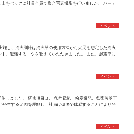
富士山をバックに社員全員で集合写真撮影を行いました。 パーテ
イベント
を実施し、消火訓練は消火器の使用方法から火災を想定した消火
う中、避難するコツを教えていただきました。 また、起震車に
イベント
催しました。 研修項目は、 ①静電気・粉塵爆発、②墜落落下
害が発生する要因を理解し、社員は研修で体感することにより発
イベント